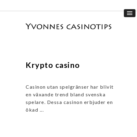
Krypto casino
Casinon utan spelgränser har blivit
en växande trend bland svenska
spelare. Dessa casinon erbjuder en
ökad ...